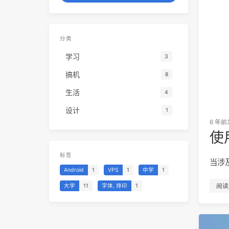
分类
学习
3
搞机
8
生活
4
设计
1
6 年前
使用
标签
当涉
Android
1
VPS
1
中学
1
阅读
大学
11
字体, 排印
1