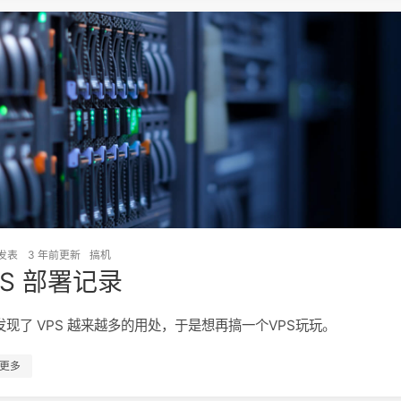
发表
3 年前
更新
搞机
PS 部署记录
发现了 VPS 越来越多的用处，于是想再搞一个VPS玩玩。
更多